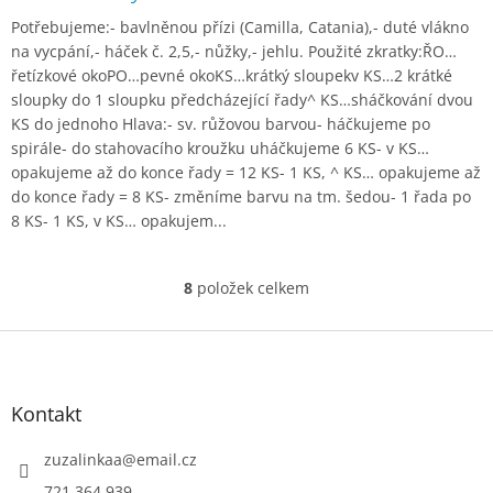
Potřebujeme:- bavlněnou přízi (Camilla, Catania),- duté vlákno
na vycpání,- háček č. 2,5,- nůžky,- jehlu. Použité zkratky:ŘO…
řetízkové okoPO…pevné okoKS…krátký sloupekv KS…2 krátké
sloupky do 1 sloupku předcházející řady^ KS…sháčkování dvou
KS do jednoho Hlava:- sv. růžovou barvou- háčkujeme po
spirále- do stahovacího kroužku uháčkujeme 6 KS- v KS…
opakujeme až do konce řady = 12 KS- 1 KS, ^ KS… opakujeme až
do konce řady = 8 KS- změníme barvu na tm. šedou- 1 řada po
8 KS- 1 KS, v KS… opakujem...
8
položek celkem
O
v
l
Z
á
á
d
p
a
a
Kontakt
c
t
í
í
zuzalinkaa
@
email.cz
p
r
721 364 939