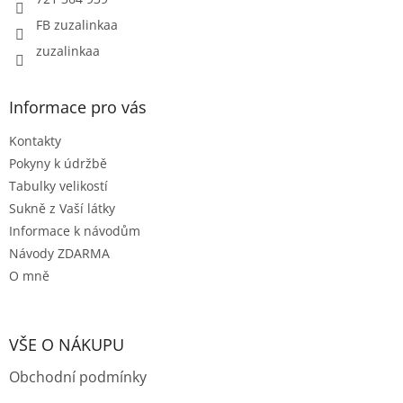
v
FB zuzalinkaa
k
y
zuzalinkaa
v
ý
p
Informace pro vás
i
s
Kontakty
u
Pokyny k údržbě
Tabulky velikostí
Sukně z Vaší látky
Informace k návodům
Návody ZDARMA
O mně
VŠE O NÁKUPU
Obchodní podmínky