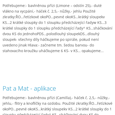
Potřebujeme:- bavlněnou přízi (Limone – odstín 25),- duté
vlákno na vycpání,- háček č. 2,5,- nůžky,- jehlu Použité
zkratky:ŘO…řetízkové okoPO…pevné okoKS…krátký sloupekv
KS…2 krátké sloupky do 1 sloupku předcházející řadyw KS…3
krátké sloupky do 1 sloupku předcházející řady^ KS…sháčkování
dvou KS do jednohoPDS…polodlouhý sloupekDS…dlouhý
sloupek- všechny díly háčkujeme po spirále, pokud není
uvedeno jinak Hlava:- začneme tm. šedou barvou- do
stahovacího kroužku uháčkujeme 6 KS- v KS… opakujeme...
Pat a Mat - aplikace
Potřebujeme:- bavlněnou přízi (Camilla),- háček č. 2,5,- nůžky,-
jehlu,- flitry a knoflíčky na ozdobu. Použité zkratky:ŘO…řetízkové
okoPO…pevné okoKS…krátký sloupekv KS…2 krátké sloupky do 1
sloupku předcházející řady^ KS…sháčkování dvou KS do