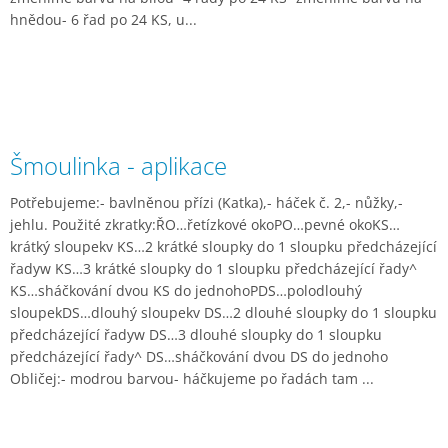
hnědou- 6 řad po 24 KS, u...
Šmoulinka - aplikace
Potřebujeme:- bavlněnou přízi (Katka),- háček č. 2,- nůžky,-
jehlu. Použité zkratky:ŘO…řetízkové okoPO…pevné okoKS…
krátký sloupekv KS…2 krátké sloupky do 1 sloupku předcházející
řadyw KS…3 krátké sloupky do 1 sloupku předcházející řady^
KS…sháčkování dvou KS do jednohoPDS…polodlouhý
sloupekDS…dlouhý sloupekv DS…2 dlouhé sloupky do 1 sloupku
předcházející řadyw DS…3 dlouhé sloupky do 1 sloupku
předcházející řady^ DS…sháčkování dvou DS do jednoho
Obličej:- modrou barvou- háčkujeme po řadách tam ...