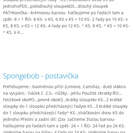
jednohoPDS…polodlouhý sloupekDS…dlouhý sloupek
PATHlavička:- krémovou barvou- háčkujeme po řadách tam a
zpět- 8 + 1 ŘO- 8 KS- v KS, 6 KS v KS = 10 KS- 2 řady po 10 KS- v
KS, 8 KS, v KS = 12 KS- 4 řady po 12 KS- ^ KS, 8 KS, ^ KS = 10 KS-
^ KS, 6 K...
Spongebob - postavička
Potřebujeme:- bavlněnou přízi (Limone, Camilla),- duté vlákno
na vycpání,- háček č. 2,5,- nůžky,- jehlu Použité zkratky:ŘO…
řetízkové okoPO…pevné okoKS…krátký sloupekv KS…2 krátké
sloupky do 1 sloupku předcházející řadyw KS…3 krátké sloupky
do 1 sloupku předcházející řady^ KS…sháčkování dvou KS do
jednoho Přední a zadní díl: (2x)- začneme žlutou barvou-
háčkujeme po řadách tam a zpět- 24 + 1 ŘO- 24 řad po 24 KS-
změníme barvu na bílou- 4 řady po 24 KS- změníme barvu na