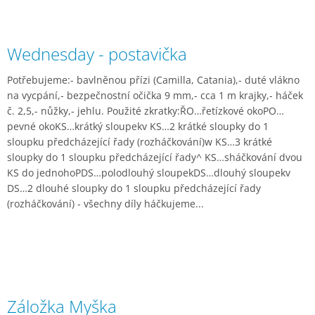
Wednesday - postavička
Potřebujeme:- bavlněnou přízi (Camilla, Catania),- duté vlákno
na vycpání,- bezpečnostní očička 9 mm,- cca 1 m krajky,- háček
č. 2,5,- nůžky,- jehlu. Použité zkratky:ŘO…řetízkové okoPO…
pevné okoKS…krátký sloupekv KS…2 krátké sloupky do 1
sloupku předcházející řady (rozháčkování)w KS…3 krátké
sloupky do 1 sloupku předcházející řady^ KS…sháčkování dvou
KS do jednohoPDS…polodlouhý sloupekDS…dlouhý sloupekv
DS…2 dlouhé sloupky do 1 sloupku předcházející řady
(rozháčkování) - všechny díly háčkujeme...
Záložka Myška