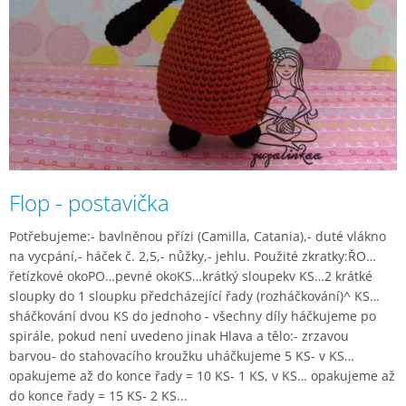
Flop - postavička
Potřebujeme:- bavlněnou přízi (Camilla, Catania),- duté vlákno
na vycpání,- háček č. 2,5,- nůžky,- jehlu. Použité zkratky:ŘO…
řetízkové okoPO…pevné okoKS…krátký sloupekv KS…2 krátké
sloupky do 1 sloupku předcházející řady (rozháčkování)^ KS…
sháčkování dvou KS do jednoho - všechny díly háčkujeme po
spirále, pokud není uvedeno jinak Hlava a tělo:- zrzavou
barvou- do stahovacího kroužku uháčkujeme 5 KS- v KS…
opakujeme až do konce řady = 10 KS- 1 KS, v KS… opakujeme až
do konce řady = 15 KS- 2 KS...