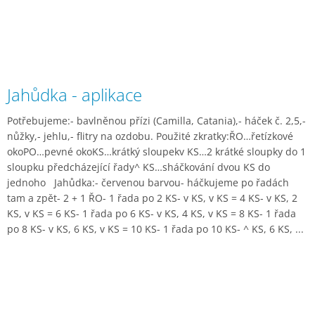
Jahůdka - aplikace
Potřebujeme:- bavlněnou přízi (Camilla, Catania),- háček č. 2,5,-
nůžky,- jehlu,- flitry na ozdobu. Použité zkratky:ŘO…řetízkové
okoPO…pevné okoKS…krátký sloupekv KS…2 krátké sloupky do 1
sloupku předcházející řady^ KS…sháčkování dvou KS do
jednoho Jahůdka:- červenou barvou- háčkujeme po řadách
tam a zpět- 2 + 1 ŘO- 1 řada po 2 KS- v KS, v KS = 4 KS- v KS, 2
KS, v KS = 6 KS- 1 řada po 6 KS- v KS, 4 KS, v KS = 8 KS- 1 řada
po 8 KS- v KS, 6 KS, v KS = 10 KS- 1 řada po 10 KS- ^ KS, 6 KS, ...